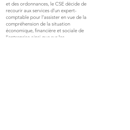
et des ordonnances, le CSE décide de
recourir aux services d’un expert-
comptable pour l’assister en vue de la
compréhension de la situation
économique, financière et sociale de
l’entreprise ainsi que sur les
orientations stratégiques 2023 à 2025
et leurs conséquences sociales sur
l’emploi et les conditions de travail. Il
nomme à ce titre le cabinet AZIMUT
EXPERTISES.