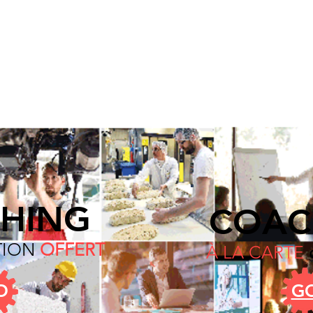
CONSEILS &
FORMAT
I
O
NS
ommes-nous ?
Conseils
Expertise Eco
Part
HING
COAC
TION
OFFERT
À LA CARTE
O
G