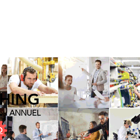
ir en formation
Actualités
HING
ou ANNUEL
O