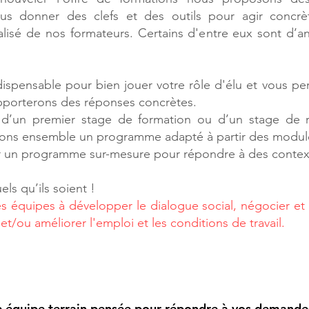
ous donner des clefs et des outils pour agir concr
é de nos formateurs. Certains d'entre eux sont d’anci
dispensable pour bien jouer votre rôle d'élu et vous per
pporterons des réponses concrètes.
 d’un premier stage de formation ou d’un stage de 
ons ensemble un programme adapté à partir des module
r un programme sur-mesure pour répondre à des context
ls qu’ils soient !
es équipes à développer le dialogue social, négocier et 
t/ou améliorer l'emploi et les conditions de travail.
, rigoureux et à l’écoute.
ne équipe terrain pensée pour répondre à vos demande