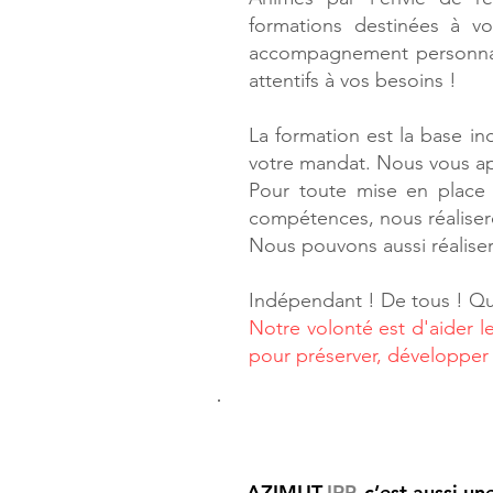
formations destinées à v
accompagnement personnalis
attentifs à vos besoins !
La formation est la base in
votre mandat. Nous vous a
Pour toute mise en place
compétences, nous réaliser
Nous pouvons aussi réalise
Indépendant ! De tous ! Que
Notre volonté est d'aider l
pour préserver, développer e
Nos obligations : être utile
AZIMUT-
IRP
, c’est aussi u