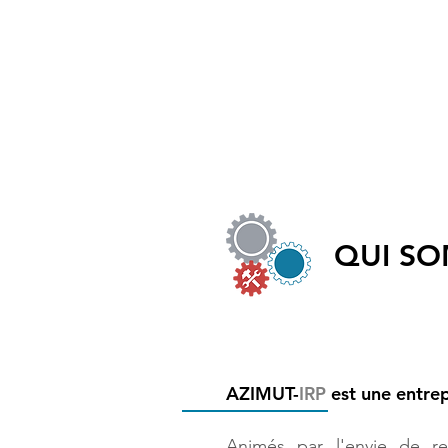
Toutes les formations
Qui s
QUI SO
AZIMUT-
IRP
est une entrep
Animés par l'envie de re