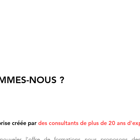
CONSEILS &
FORMAT
I
O
NS
ommes-nous ?
Conseils
Expertise Eco
Part
MMES-NOUS ?
rise créée par
des consultants de plus de 20 ans d'ex
nouveler l'offre de formations nous proposons des