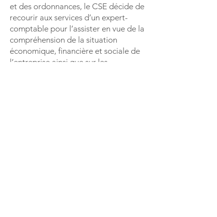
et des ordonnances, le CSE décide de
recourir aux services d’un expert-
comptable pour l’assister en vue de la
compréhension de la situation
économique, financière et sociale de
l’entreprise ainsi que sur les
orientations stratégiques 2023 à 2025
et leurs conséquences sociales sur
l’emploi et les conditions de travail. Il
nomme à ce titre le cabinet AZIMUT
EXPERTISES.