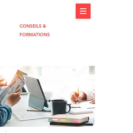
CONSEILS &
FORMAT
I
O
NS