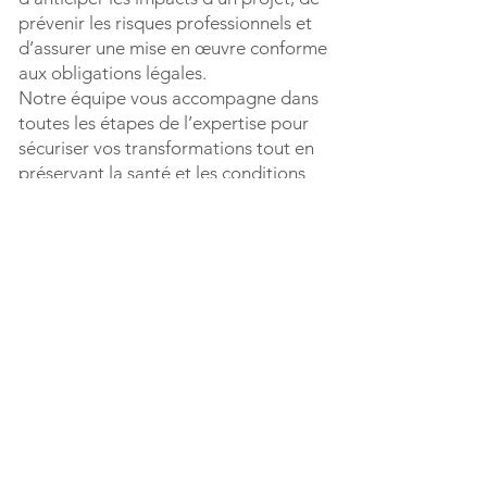
prévenir les risques professionnels et
d’assurer une mise en œuvre conforme
aux obligations légales.
Notre équipe vous accompagne dans
toutes les étapes de l’expertise pour
sécuriser vos transformations tout en
préservant la santé et les conditions
de travail des salariés.
Nos Services
d'Accompagnement
Nous proposons un accompagnement
complet pour le CSE, incluant :
L'assistance dans la procédure de
nomination de l'expert.
La réalisation d'analyses détaillées des
impacts du projet.