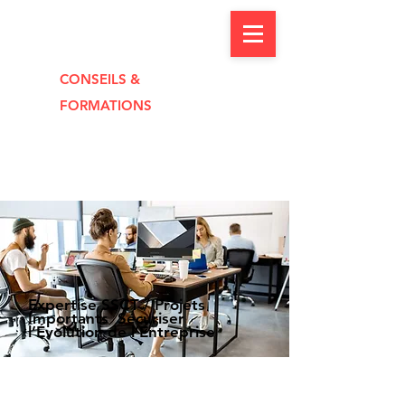
CONSEILS &
FORMAT
I
O
NS
Expertise SSCT / Projets
Importants Sécuriser
l’Évolution de l’Entreprise