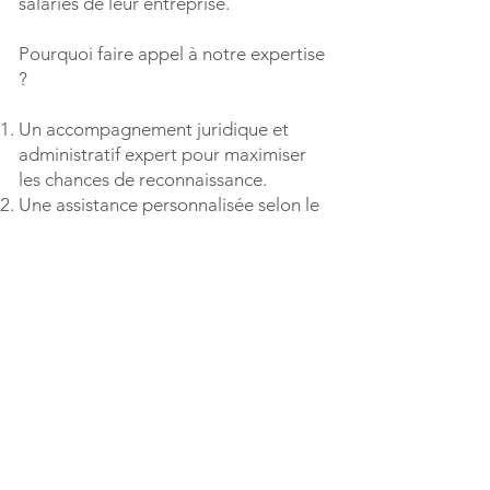
salariés de leur entreprise.
Pourquoi faire appel à notre expertise
?
Un accompagnement juridique et
administratif expert pour maximiser
les chances de reconnaissance.
Une assistance personnalisée selon le
secteur d’activité et les conditions de
travail.
Un suivi complet, de la déclaration à
l’éventuel contentieux en cas de refus.
Un soutien aux élus du CSE pour
renforcer leur rôle dans la prévention
et la défense des salariés.
📞 Besoin d’aide pour la
reconnaissance d’une maladie
professionnelle ? Contactez-nous dès