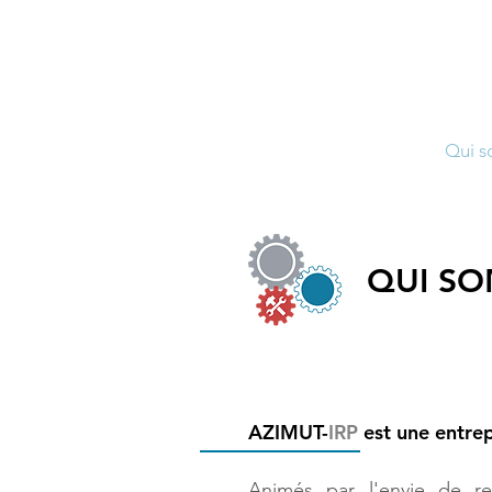
Toutes les formations
Qui s
QUI SO
AZIMUT-
IRP
est une entrep
Animés par l'envie de re