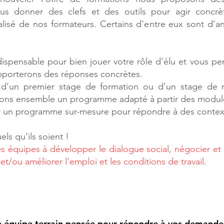
ous donner des clefs et des outils pour agir concr
é de nos formateurs. Certains d'entre eux sont d’anci
dispensable pour bien jouer votre rôle d'élu et vous per
pporterons des réponses concrètes.
 d’un premier stage de formation ou d’un stage de 
ons ensemble un programme adapté à partir des module
r un programme sur-mesure pour répondre à des context
ls qu’ils soient !
es équipes à développer le dialogue social, négocier et 
t/ou améliorer l'emploi et les conditions de travail.
, rigoureux et à l’écoute.
ne équipe terrain pensée pour répondre à vos demande