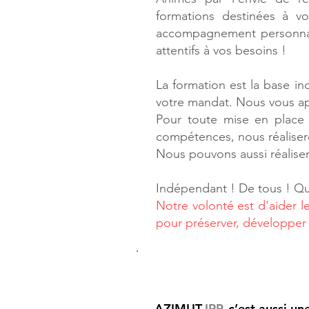
formations destinées à v
accompagnement personnalis
attentifs à vos besoins !
La formation est la base in
votre mandat. Nous vous a
Pour toute mise en place
compétences, nous réaliser
Nous pouvons aussi réalise
Indépendant ! De tous ! Que
Notre volonté est d'aider l
pour préserver, développer e
Nos obligations : être utile
AZIMUT-
IRP
, c’est aussi u