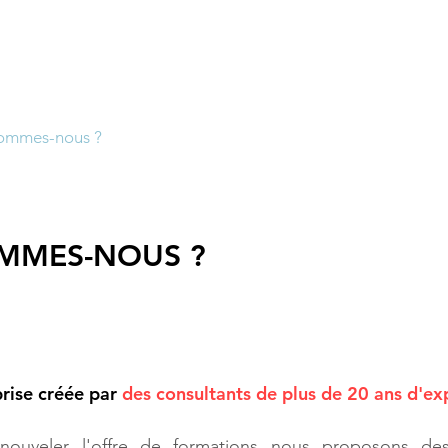
CONSEILS &
FORMAT
I
O
NS
ommes-nous ?
Conseils
Expertise Eco
Part
MMES-NOUS ?
rise créée par
des consultants de plus de 20 ans d'ex
nouveler l'offre de formations nous proposons des