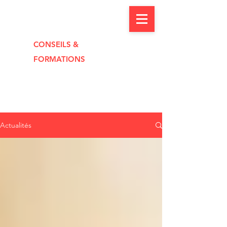
CONSEILS &
FORMAT
I
O
NS
Actualités