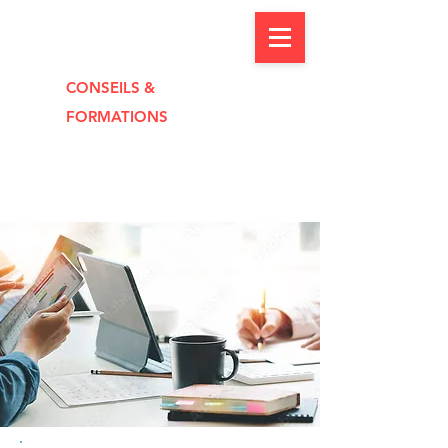
CONSEILS &
FORMAT
I
O
NS