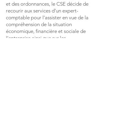
et des ordonnances, le CSE décide de
recourir aux services d’un expert-
comptable pour l’assister en vue de la
compréhension de la situation
économique, financière et sociale de
l’entreprise ainsi que sur les
orientations stratégiques 2023 à 2025
et leurs conséquences sociales sur
l’emploi et les conditions de travail. Il
nomme à ce titre le cabinet AZIMUT
EXPERTISES.